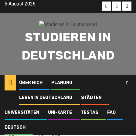
Skip
5 August 2026
to
Menü
Menü
Men
content
öğesi
öğesi
öğes
STUDIEREN IN
DEUTSCHLAND
ÜBER MICH
PLANUNG
LEBEN IN DEUTSCHLAND
STÄDTEN
Karlsruher Institut für
Technologie (KIT)
UNIVERSITÄTEN
UNI-KARTE
TESTAS
FAQ
DEUTSCH