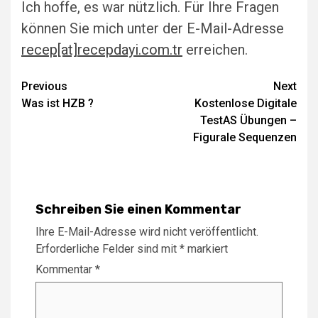
Ich hoffe, es war nützlich. Für Ihre Fragen
können Sie mich unter der E-Mail-Adresse
recep[at]recepdayi.com.tr
erreichen.
Post
Previous
Next
Was ist HZB ?
Kostenlose Digitale
navigation
TestAS Übungen –
Figurale Sequenzen
Schreiben Sie einen Kommentar
Ihre E-Mail-Adresse wird nicht veröffentlicht.
Erforderliche Felder sind mit
*
markiert
Kommentar
*