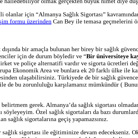
 ile halledebiliyor olmak gerçekten büyük nimet diye d
li olanlar için “Almanya Sağlık Sigortası” kavramında
tişim formu üzerinden
Can Bey ile temasa geçmelerini ö
 dışında bir amaçla bulunan her birey bir sağlık güven
renciler için de durum böyledir ve “
Bir üniversiteye ka
şirket ve poliçe alternatifi vardır ve sigorta ücretleri 
rupa Ekonomik Area ve bunlara ek 20 farklı ülke ile ka
tesinden ulaşabilirsiniz. Türkiyede de bir sağlık güven
ile de bu zorunluluğu karşılamanız mümkündür ( Bununl
 belirtmem gerek. Almanya’da sağlık sigortası olmadan y
söyleyeyim. Özel sağlık sigortaları da bazı durumlarda
an sağlık sigortalarına geçiş yapamazsınız.
ir sağlık sigortası ile eğitiminize devam edecekseniz. O