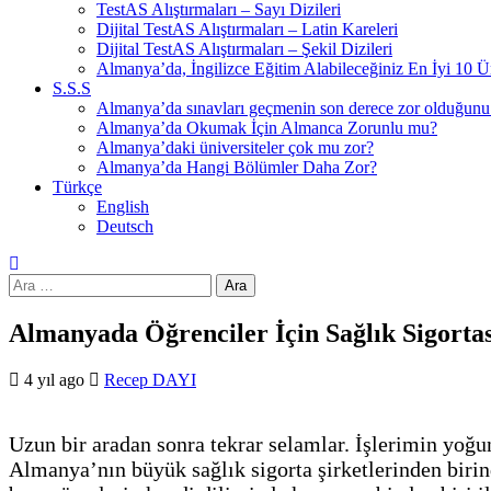
TestAS Alıştırmaları – Sayı Dizileri
Dijital TestAS Alıştırmaları – Latin Kareleri
Dijital TestAS Alıştırmaları – Şekil Dizileri
Almanya’da, İngilizce Eğitim Alabileceğiniz En İyi 10 Ü
S.S.S
Almanya’da sınavları geçmenin son derece zor olduğun
Almanya’da Okumak İçin Almanca Zorunlu mu?
Almanya’daki üniversiteler çok mu zor?
Almanya’da Hangi Bölümler Daha Zor?
Türkçe
English
Deutsch
Arama:
Almanyada Öğrenciler İçin Sağlık Sigortas
4 yıl ago
Recep DAYI
Uzun bir aradan sonra tekrar selamlar. İşlerimin yoğu
Almanya’nın büyük sağlık sigorta şirketlerinden biri