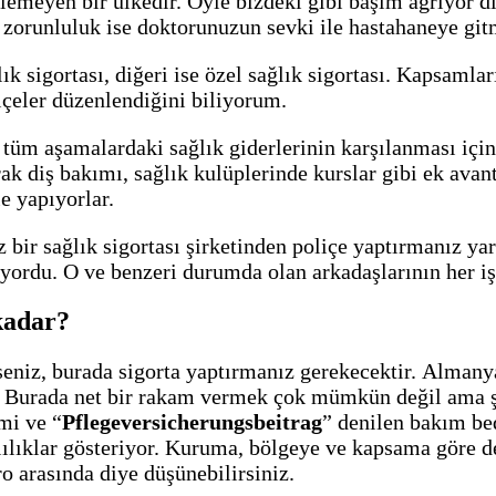
lemeyen bir ülkedir. Öyle bizdeki gibi başım ağrıyor d
 zorunluluk ise doktorunuzun sevki ile hastahaneye gitm
k sigortası, diğeri ise özel sağlık sigortası. Kapsamları
liçeler düzenlendiğini biliyorum.
tüm aşamalardaki sağlık giderlerinin karşılanması için 
ak diş bakımı, sağlık kulüplerinde kurslar gibi ek avant
le yapıyorlar.
z bir sağlık sigortası şirketinden poliçe yaptırmanız ya
oluyordu. O ve benzeri durumda olan arkadaşlarının her 
kadar?
eniz, burada sigorta yaptırmanız gerekecektir. Almanya’
. Burada net bir rakam vermek çok mümkün değil ama şö
imi ve “
Pflege­versicherungs­beitrag
” denilen bakım be
lılıklar gösteriyor. Kuruma, bölgeye ve kapsama göre de
o arasında diye düşünebilirsiniz.