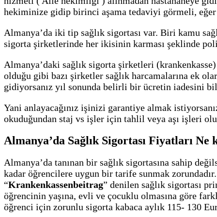
hizmeti ( Aile hekimliği ) alınmadan hastahaneye gidi
hekiminize gidip birinci aşama tedaviyi görmeli, eğer
Almanya’da iki tip sağlık sigortası var. Biri kamu sağlı
sigorta şirketlerinde her ikisinin karması şeklinde po
Almanya’daki sağlık sigorta şirketleri (krankenkasse) 
olduğu gibi bazı şirketler sağlık harcamalarına ek olar
gidiyorsanız yıl sonunda belirli bir ücretin iadesini bi
Yani anlayacağınız işinizi garantiye almak istiyorsanı
okuduğundan staj vs işler için tahlil veya aşı işleri 
Almanya’da Sağlık Sigortası Fiyatları Ne 
Almanya’da tanınan bir sağlık sigortasına sahip değils
kadar öğrencilere uygun bir tarife sunmak zorundadır
“
Kranken­kassen­beitrag
” denilen sağlık sigortası pr
öğrencinin yaşına, evli ve çocuklu olmasına göre fark
öğrenci için zorunlu sigorta kabaca aylık 115- 130 Eur