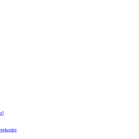
m?
rekenler