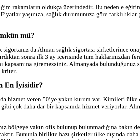
diğim rakamların oldukça üzerindedir. Bu nedenle eğitim
. Fiyatlar yaşınıza, sağlık durumunuza göre farklılıklar 
Mümkün mü?
sigortanız da Alman sağlık sigortası şirketlerince onayl
ırdıktan sonra ilk 3 ay içerisinde tüm haklarınızdan fer
sı kapsamına giremezsiniz. Almanyada bulunduğunuz sü
kriter.
 En İyisidir?
nda hizmet veren 50’ye yakın kurum var. Kimileri ülke 
r gibi çok daha dar bir kapsamda hizmet veriyorlar. Alm
ınız bölgeye yakın ofis bulunup bulunmadığına bakın de
caktır. Bununla birlikte bazı şirketler ülke dışında dah