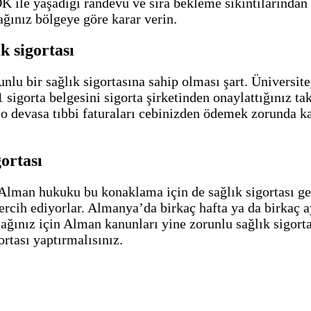
K ile yaşadığı randevu ve sıra bekleme sıkıntılarından
ğınız bölgeye göre karar verin.
k sigortası
u bir sağlık sigortasına sahip olması şart. Üniversitey
1 sigorta belgesini sigorta şirketinden onaylattığınız ta
a, o devasa tıbbi faturaları cebinizden ödemek zorunda 
gortası
an hukuku bu konaklama için de sağlık sigortası gerek
cih ediyorlar. Almanya’da birkaç hafta ya da birkaç ay
ğınız için Alman kanunları yine zorunlu sağlık sigorta
ortası yaptırmalısınız.