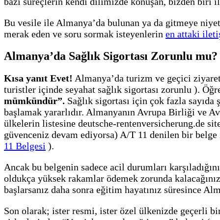
bazı süreçlerin kendi dilimizde konuşan, bizden biri
Bu vesile ile Almanya’da bulunan ya da gitmeye niyet
merak eden ve soru sormak isteyenlerin
en attaki ile
Almanya’da Sağlık Sigortası Zorunlu mu?
Kısa yanıt Evet!
Almanya’da turizm ve geçici ziyaret
turistler içinde seyahat sağlık sigortası zorunlu ). Öğ
mümkündür”.
Sağlık sigortası için çok fazla sayıda 
başlamak yararlıdır. Almanyanın Avrupa Birliği ve Av
ülkelerin listesine deutsche-rentenversicherung.de si
güvenceniz devam ediyorsa) A/T 11 denilen bir belge 
11 Belgesi
).
Ancak bu belgenin sadece acil durumları karşıladığını
oldukça yüksek rakamlar ödemek zorunda kalacağınızı 
başlarsanız daha sonra eğitim hayatınız süresince Alm
Son olarak; ister resmi, ister özel ülkenizde geçerli b