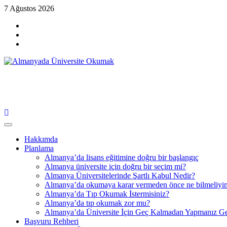
Skip
7 Ağustos 2026
to
Menü
content
öğesi
Menü
öğesi
Menü
öğesi
Almanyada Üniversite Okumak
Bir Veliden, Gerçek Deneyim.
Primary
Menu
Hakkımda
Planlama
Almanya’da lisans eğitimine doğru bir başlangıç
Almanya üniversite için doğru bir seçim mi?
Almanya Üniversitelerinde Şartlı Kabul Nedir?
Almanya’da okumaya karar vermeden önce ne bilmeliyi
Almanya’da Tıp Okumak İstermisiniz?
Almanya’da tıp okumak zor mu?
Almanya’da Üniversite İçin Geç Kalmadan Yapmanız Ge
Başvuru Rehberi