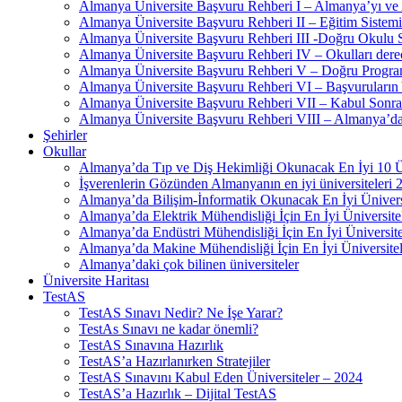
Almanya Üniversite Başvuru Rehberi I – Almanya’yı ve
Almanya Üniversite Başvuru Rehberi II – Eğitim Sistemi 
Almanya Üniversite Başvuru Rehberi III -Doğru Okulu 
Almanya Üniversite Başvuru Rehberi IV – Okulları der
Almanya Üniversite Başvuru Rehberi V – Doğru Progra
Almanya Üniversite Başvuru Rehberi VI – Başvuruların 
Almanya Üniversite Başvuru Rehberi VII – Kabul Sonras
Almanya Üniversite Başvuru Rehberi VIII – Almanya’da
Şehirler
Okullar
Almanya’da Tıp ve Diş Hekimliği Okunacak En İyi 10 Ü
İşverenlerin Gözünden Almanyanın en iyi üniversiteleri 
Almanya’da Bilişim-İnformatik Okunacak En İyi Ünivers
Almanya’da Elektrik Mühendisliği İçin En İyi Üniversite
Almanya’da Endüstri Mühendisliği İçin En İyi Üniversit
Almanya’da Makine Mühendisliği İçin En İyi Üniversite
Almanya’daki çok bilinen üniversiteler
Üniversite Haritası
TestAS
TestAS Sınavı Nedir? Ne İşe Yarar?
TestAs Sınavı ne kadar önemli?
TestAS Sınavına Hazırlık
TestAS’a Hazırlanırken Stratejiler
TestAS Sınavını Kabul Eden Üniversiteler – 2024
TestAS’a Hazırlık – Dijital TestAS