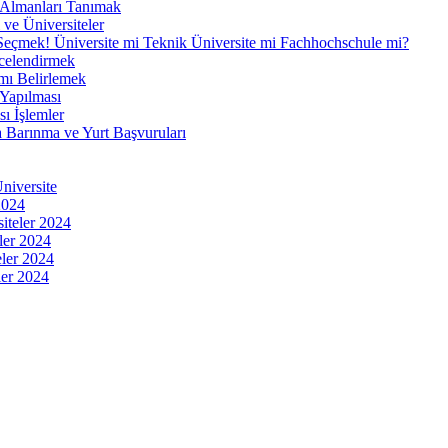
 Almanları Tanımak
ve Üniversiteler
Seçmek! Üniversite mi Teknik Üniversite mi Fachhochschule mi?
ecelendirmek
mı Belirlemek
Yapılması
ı İşlemler
 Barınma ve Yurt Başvuruları
niversite
2024
iteler 2024
ler 2024
eler 2024
ler 2024