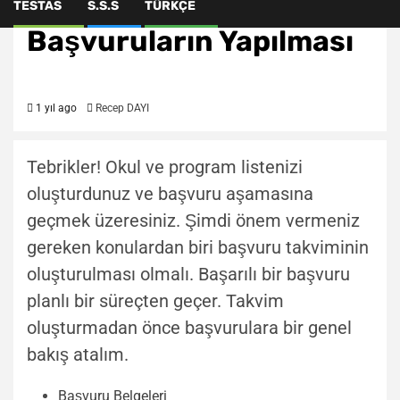
Başvuru Rehberi VI –
TESTAS
S.S.S
TÜRKÇE
Başvuruların Yapılması
1 yıl ago
Recep DAYI
Tebrikler! Okul ve program listenizi
oluşturdunuz ve başvuru aşamasına
geçmek üzeresiniz. Şimdi önem vermeniz
gereken konulardan biri başvuru takviminin
oluşturulması olmalı. Başarılı bir başvuru
planlı bir süreçten geçer. Takvim
oluşturmadan önce başvurulara bir genel
bakış atalım.
Başvuru Belgeleri