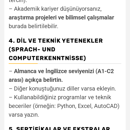
– Akademik kariyer düşünüyorsanız,
araştırma projeleri ve bilimsel çalışmalar
burada belirtilebilir.
4. DIL VE TEKNIK YETENEKLER
(SPRACH- UND
COMPUTERKENNTNISSE)
–
Almanca ve İngilizce seviyenizi (A1-C2
arası) açıkça belirtin.
– Diğer konuştuğunuz diller varsa ekleyin.
– Kullanabildiğiniz programlar ve teknik
beceriler (örneğin: Python, Excel, AutoCAD)
varsa yazın.
5. SERTIFIKALAR VE EKSTRALAR