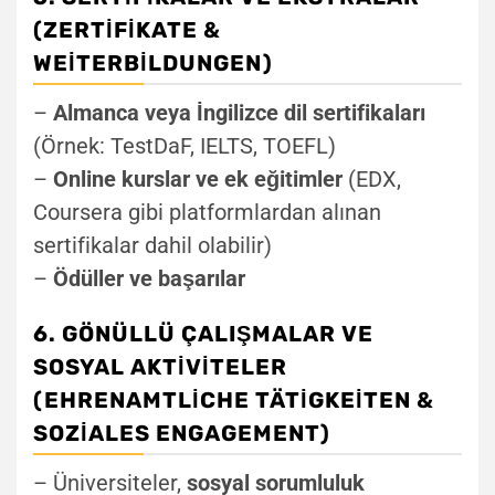
(ZERTIFIKATE &
WEITERBILDUNGEN)
–
Almanca veya İngilizce dil sertifikaları
(Örnek: TestDaF, IELTS, TOEFL)
–
Online kurslar ve ek eğitimler
(EDX,
Coursera gibi platformlardan alınan
sertifikalar dahil olabilir)
–
Ödüller ve başarılar
6. GÖNÜLLÜ ÇALIŞMALAR VE
SOSYAL AKTIVITELER
(EHRENAMTLICHE TÄTIGKEITEN &
SOZIALES ENGAGEMENT)
– Üniversiteler,
sosyal sorumluluk