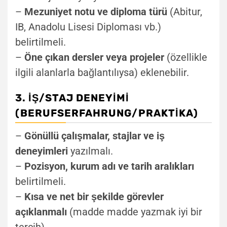
–
Mezuniyet notu ve diploma türü
(Abitur,
IB, Anadolu Lisesi Diploması vb.)
belirtilmeli.
–
Öne çıkan dersler veya projeler
(özellikle
ilgili alanlarla bağlantılıysa) eklenebilir.
3. İŞ/STAJ DENEYIMI
(BERUFSERFAHRUNG/PRAKTIKA)
–
Gönüllü çalışmalar, stajlar ve iş
deneyimleri
yazılmalı.
–
Pozisyon, kurum adı ve tarih aralıkları
belirtilmeli.
–
Kısa ve net bir şekilde görevler
açıklanmalı
(madde madde yazmak iyi bir
tercih).