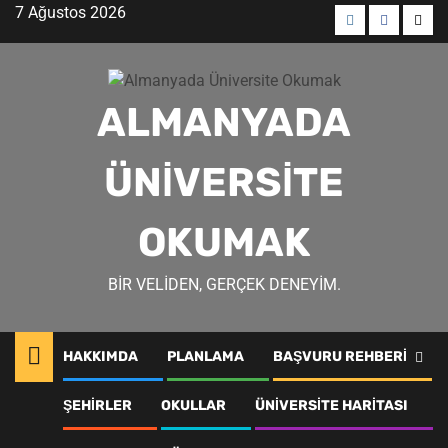
Skip
7 Ağustos 2026
to
Menü
Menü
Men
content
öğesi
öğesi
öğes
ALMANYADA
ÜNIVERSITE
OKUMAK
BIR VELIDEN, GERÇEK DENEYIM.
HAKKIMDA
PLANLAMA
BAŞVURU REHBERI
ŞEHIRLER
OKULLAR
ÜNIVERSITE HARITASI
Almanya Üniversite