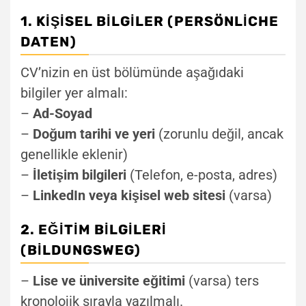
1. KIŞISEL BILGILER (PERSÖNLICHE
DATEN)
CV’nizin en üst bölümünde aşağıdaki
bilgiler yer almalı:
–
Ad-Soyad
–
Doğum tarihi ve yeri
(zorunlu değil, ancak
genellikle eklenir)
–
İletişim bilgileri
(Telefon, e-posta, adres)
–
LinkedIn veya kişisel web sitesi
(varsa)
2. EĞITIM BILGILERI
(BILDUNGSWEG)
–
Lise ve üniversite eğitimi
(varsa) ters
kronolojik sırayla yazılmalı.