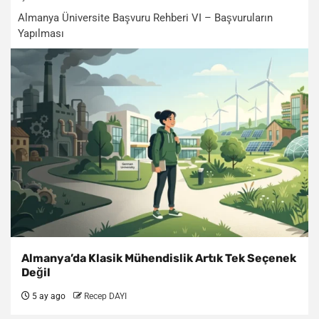
Almanya Üniversite Başvuru Rehberi VI – Başvuruların
Yapılması
Almanya’da Klasik Mühendislik Artık Tek Seçenek
Değil
5 ay ago
Recep DAYI