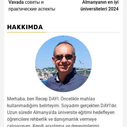
Vavada советы и
Almanyanın en iyi
практические аспекты
üniversiteleri 2024
HAKKIMDA
Merhaba, ben Recep DAYI. Öncelikle mahlas
kullanmadığımı belirteyim. Soyadım gerçekten DAYI'dır.
Uzun süredir Almanya'da üniversite eğitimi hedefleyen
öğrencilere rehberlik ve danışmanlık vermeye
çalışıyorum. Kendi araştırma ve deneyimlerimi