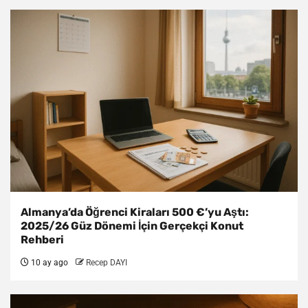
Almanya’da Öğrenci Kiraları 500 €’yu Aştı:
2025/26 Güz Dönemi İçin Gerçekçi Konut
Rehberi
10 ay ago
Recep DAYI