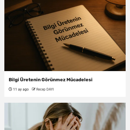
Bilgi Üretenin Görünmez Mücadelesi
11 ay ago
Recep DAYI