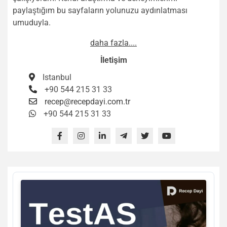
paylaştığım bu sayfaların yolunuzu aydınlatması
umuduyla.
daha fazla....
İletişim
Istanbul
+90 544 215 31 33
recep@recepdayi.com.tr
+90 544 215 31 33