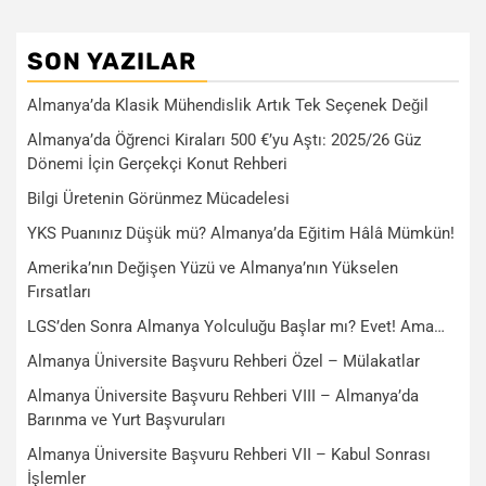
SON YAZILAR
Almanya’da Klasik Mühendislik Artık Tek Seçenek Değil
Almanya’da Öğrenci Kiraları 500 €’yu Aştı: 2025/26 Güz
Dönemi İçin Gerçekçi Konut Rehberi
Bilgi Üretenin Görünmez Mücadelesi
YKS Puanınız Düşük mü? Almanya’da Eğitim Hâlâ Mümkün!
Amerika’nın Değişen Yüzü ve Almanya’nın Yükselen
Fırsatları
LGS’den Sonra Almanya Yolculuğu Başlar mı? Evet! Ama…
Almanya Üniversite Başvuru Rehberi Özel – Mülakatlar
Almanya Üniversite Başvuru Rehberi VIII – Almanya’da
Barınma ve Yurt Başvuruları
Almanya Üniversite Başvuru Rehberi VII – Kabul Sonrası
İşlemler