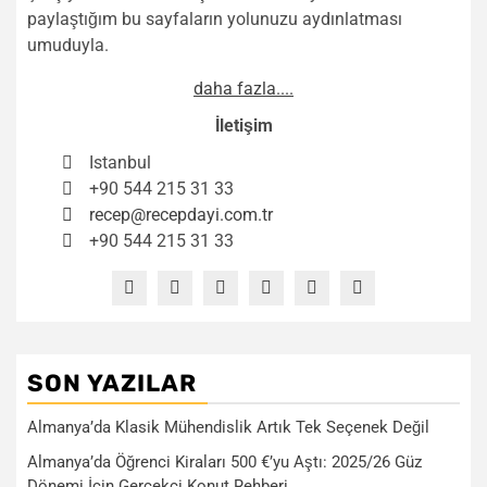
paylaştığım bu sayfaların yolunuzu aydınlatması
umuduyla.
daha fazla....
İletişim
Istanbul
+90 544 215 31 33
recep@recepdayi.com.tr
+90 544 215 31 33
SON YAZILAR
Almanya’da Klasik Mühendislik Artık Tek Seçenek Değil
Almanya’da Öğrenci Kiraları 500 €’yu Aştı: 2025/26 Güz
Dönemi İçin Gerçekçi Konut Rehberi