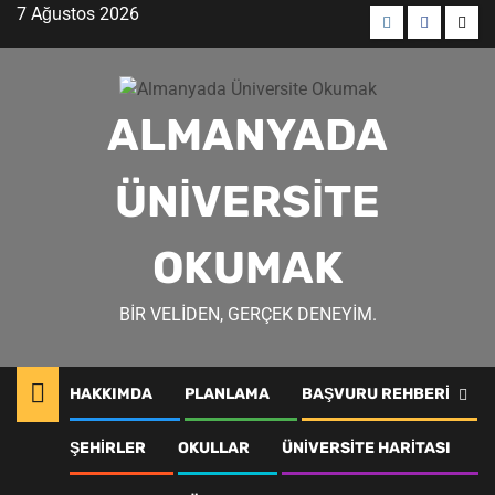
Skip
7 Ağustos 2026
to
Menü
Menü
Men
content
öğesi
öğesi
öğes
ALMANYADA
ÜNIVERSITE
OKUMAK
BIR VELIDEN, GERÇEK DENEYIM.
HAKKIMDA
PLANLAMA
BAŞVURU REHBERI
Almanya konaklama
ŞEHIRLER
OKULLAR
ÜNIVERSITE HARITASI