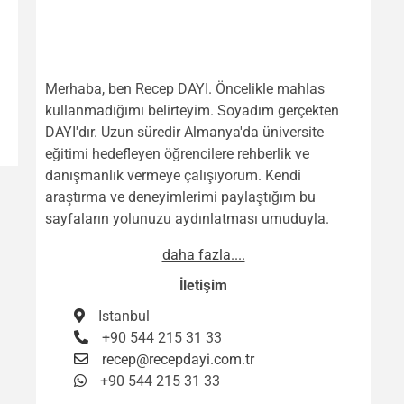
Merhaba, ben Recep DAYI. Öncelikle mahlas
kullanmadığımı belirteyim. Soyadım gerçekten
DAYI'dır. Uzun süredir Almanya'da üniversite
eğitimi hedefleyen öğrencilere rehberlik ve
danışmanlık vermeye çalışıyorum. Kendi
araştırma ve deneyimlerimi paylaştığım bu
sayfaların yolunuzu aydınlatması umuduyla.
daha fazla....
İletişim
Istanbul
+90 544 215 31 33
recep@recepdayi.com.tr
+90 544 215 31 33