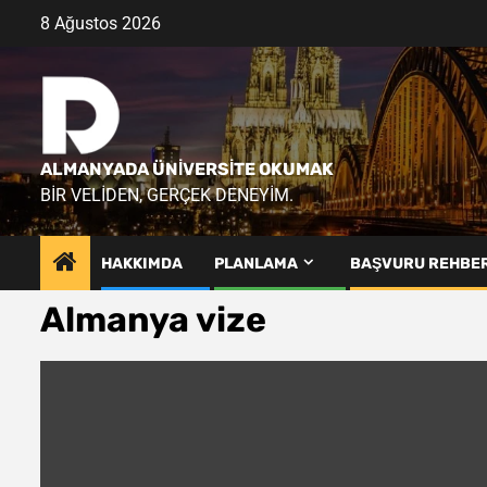
Skip
8 Ağustos 2026
to
content
ALMANYADA ÜNIVERSITE OKUMAK
BIR VELIDEN, GERÇEK DENEYIM.
HAKKIMDA
PLANLAMA
BAŞVURU REHBER
Almanya vize