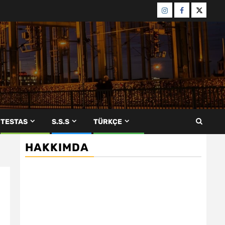
Menü
Menü
Menü
öğesi
öğesi
öğesi
TESTAS
S.S.S
TÜRKÇE
HAKKIMDA