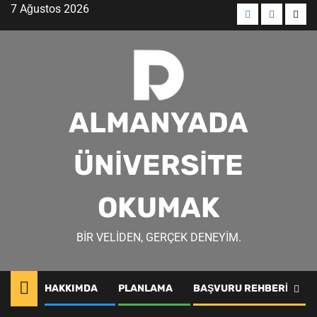
Skip
7 Ağustos 2026
to
Menü
Menü
Men
content
öğesi
öğesi
öğes
ALMANYADA
ÜNIVERSITE
OKUMAK
BIR VELIDEN, GERÇEK DENEYIM.
HAKKIMDA
PLANLAMA
BAŞVURU REHBERI