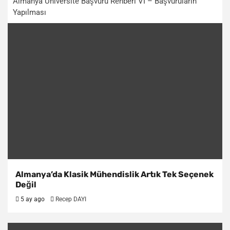
Almanya Üniversite Başvuru Rehberi VI – Başvuruların
Yapılması
Almanya’da Klasik Mühendislik Artık Tek Seçenek
Değil
5 ay ago
Recep DAYI