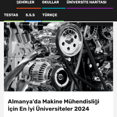
Almanyada en iyi
ŞEHIRLER
OKULLAR
ÜNIVERSITE HARITASI
mühendislik okulları
TESTAS
S.S.S
TÜRKÇE
Almanya’da Makine Mühendisliği
İçin En İyi Üniversiteler 2024