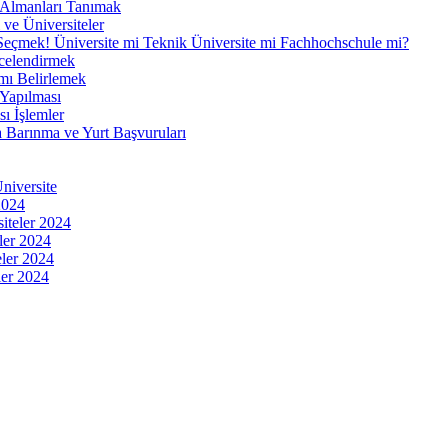
 Almanları Tanımak
ve Üniversiteler
Seçmek! Üniversite mi Teknik Üniversite mi Fachhochschule mi?
ecelendirmek
mı Belirlemek
Yapılması
ı İşlemler
 Barınma ve Yurt Başvuruları
niversite
2024
iteler 2024
ler 2024
eler 2024
ler 2024