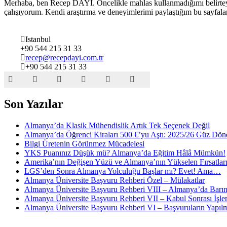
Merhaba, ben Recep DAYI. Öncelikle mahlas kullanmadığımı belirteyi
çalışıyorum. Kendi araştırma ve deneyimlerimi paylaştığım bu sayfal
Istanbul
+90 544 215 31 33
recep@recepdayi.com.tr
+90 544 215 31 33
Son Yazılar
Almanya’da Klasik Mühendislik Artık Tek Seçenek Değil
Almanya’da Öğrenci Kiraları 500 €’yu Aştı: 2025/26 Güz Dön
Bilgi Üretenin Görünmez Mücadelesi
YKS Puanınız Düşük mü? Almanya’da Eğitim Hâlâ Mümkün!
Amerika’nın Değişen Yüzü ve Almanya’nın Yükselen Fırsatlar
LGS’den Sonra Almanya Yolculuğu Başlar mı? Evet! Ama…
Almanya Üniversite Başvuru Rehberi Özel – Mülakatlar
Almanya Üniversite Başvuru Rehberi VIII – Almanya’da Barın
Almanya Üniversite Başvuru Rehberi VII – Kabul Sonrası İşle
Almanya Üniversite Başvuru Rehberi VI – Başvuruların Yapıl