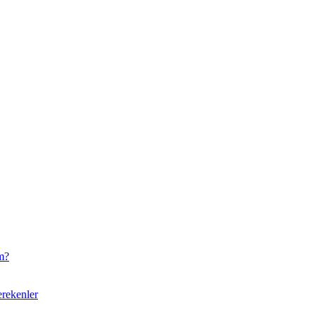
m?
rekenler