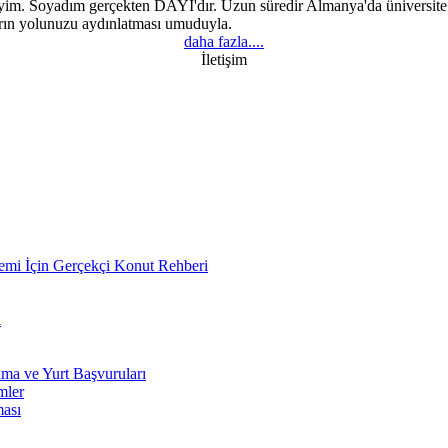
m. Soyadım gerçekten DAYI'dır. Uzun süredir Almanya'da üniversite e
arın yolunuzu aydınlatması umuduyla.
daha fazla....
İletişim
emi İçin Gerçekçi Konut Rehberi
ı
ma ve Yurt Başvuruları
mler
ması