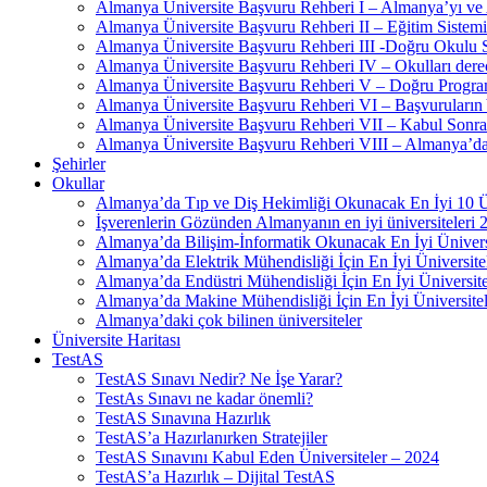
Almanya Üniversite Başvuru Rehberi I – Almanya’yı ve
Almanya Üniversite Başvuru Rehberi II – Eğitim Sistemi 
Almanya Üniversite Başvuru Rehberi III -Doğru Okulu 
Almanya Üniversite Başvuru Rehberi IV – Okulları der
Almanya Üniversite Başvuru Rehberi V – Doğru Progra
Almanya Üniversite Başvuru Rehberi VI – Başvuruların 
Almanya Üniversite Başvuru Rehberi VII – Kabul Sonras
Almanya Üniversite Başvuru Rehberi VIII – Almanya’da
Şehirler
Okullar
Almanya’da Tıp ve Diş Hekimliği Okunacak En İyi 10 Ü
İşverenlerin Gözünden Almanyanın en iyi üniversiteleri 
Almanya’da Bilişim-İnformatik Okunacak En İyi Ünivers
Almanya’da Elektrik Mühendisliği İçin En İyi Üniversite
Almanya’da Endüstri Mühendisliği İçin En İyi Üniversit
Almanya’da Makine Mühendisliği İçin En İyi Üniversite
Almanya’daki çok bilinen üniversiteler
Üniversite Haritası
TestAS
TestAS Sınavı Nedir? Ne İşe Yarar?
TestAs Sınavı ne kadar önemli?
TestAS Sınavına Hazırlık
TestAS’a Hazırlanırken Stratejiler
TestAS Sınavını Kabul Eden Üniversiteler – 2024
TestAS’a Hazırlık – Dijital TestAS