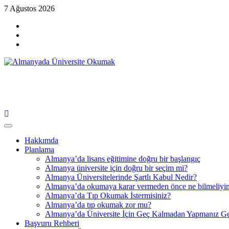
Skip
7 Ağustos 2026
to
content
Menü
öğesi
Menü
öğesi
Menü
öğesi
Almanyada Üniversite Okumak
Bir Veliden, Gerçek Deneyim.
Primary
Menu
Hakkımda
Planlama
Almanya’da lisans eğitimine doğru bir başlangıç
Almanya üniversite için doğru bir seçim mi?
Almanya Üniversitelerinde Şartlı Kabul Nedir?
Almanya’da okumaya karar vermeden önce ne bilmeliyi
Almanya’da Tıp Okumak İstermisiniz?
Almanya’da tıp okumak zor mu?
Almanya’da Üniversite İçin Geç Kalmadan Yapmanız Ge
Başvuru Rehberi