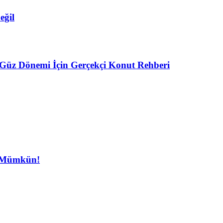
eğil
 Güz Dönemi İçin Gerçekçi Konut Rehberi
â Mümkün!