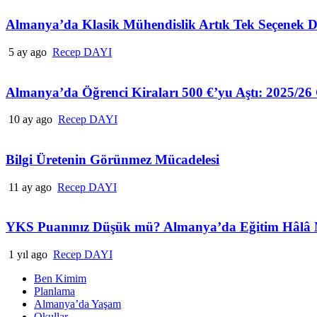
Almanya’da Klasik Mühendislik Artık Tek Seçenek D
5 ay ago
Recep DAYI
Almanya’da Öğrenci Kiraları 500 €’yu Aştı: 2025/26
10 ay ago
Recep DAYI
Bilgi Üretenin Görünmez Mücadelesi
11 ay ago
Recep DAYI
YKS Puanınız Düşük mü? Almanya’da Eğitim Hâl
1 yıl ago
Recep DAYI
Ben Kimim
Planlama
Almanya’da Yaşam
Okullar