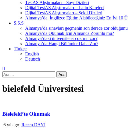
TestAS Alıştırmaları – Sayı Dizileri
Dijital TestAS Alıştırmaları – Latin Kareleri
Dijital TestAS Alıştırmaları – Şekil Dizileri
Almanya’da, İngilizce Eğitim Alabileceğiniz En İyi 10 Ü
S.S.S
Almanya’da sınavları geçmenin son derece zor olduğun
Almanya’da Okumak İçin Almanca Zorunlu mu?
Almanya’daki üniversiteler çok mu zor?
Almanya’da Hangi Bölümler Daha Zor?
Türkçe
English
Deutsch
Arama:
bielefeld Üniversitesi
Bielefeld’te Okumak
6 yıl ago
Recep DAYI