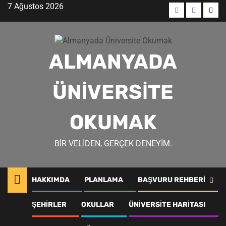
Skip
7 Ağustos 2026
to
Menü
Menü
Men
content
öğesi
öğesi
öğes
ALMANYADA
ÜNIVERSITE
OKUMAK
BIR VELIDEN, GERÇEK DENEYIM.
HAKKIMDA
PLANLAMA
BAŞVURU REHBERI
Bonn ulaşım
ŞEHIRLER
OKULLAR
ÜNIVERSITE HARITASI