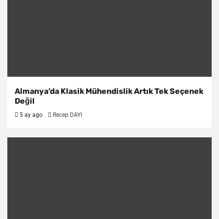
Almanya’da Klasik Mühendislik Artık Tek Seçenek
Değil
5 ay ago
Recep DAYI