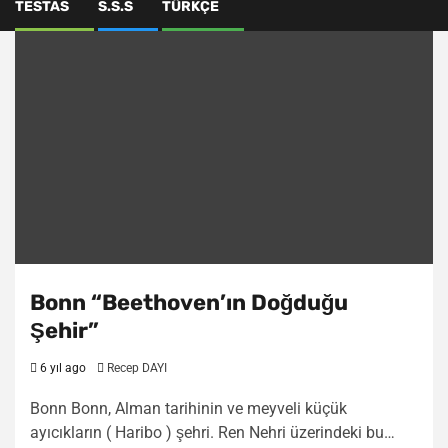
TESTAS
S.S.S
TÜRKÇE
Bonn “Beethoven’ın Doğduğu
Şehir”
6 yıl ago
Recep DAYI
Bonn Bonn, Alman tarihinin ve meyveli küçük
ayıcıkların ( Haribo ) şehri. Ren Nehri üzerindeki bu…