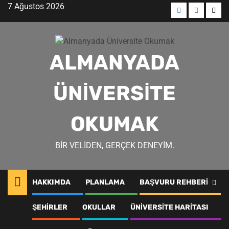
Skip
7 Ağustos 2026
to
Menü
Menü
Men
content
öğesi
öğesi
öğes
ALMANYADA
ÜNIVERSITE
OKUMAK
BIR VELIDEN, GERÇEK DENEYIM.
HAKKIMDA
PLANLAMA
BAŞVURU REHBERI
dortmund bölümler
ŞEHIRLER
OKULLAR
ÜNIVERSITE HARITASI