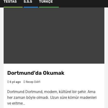
TESTAS
S.S.S
TÜRKÇE
Dortmund’da Okumak
6 yıl ago
Recep DAYI
Dortmund Dortmund, modern, kültürel bir şehir. Ama
her zaman böyle olmadı. Uzun süre kömür madenleri
ve eritme…