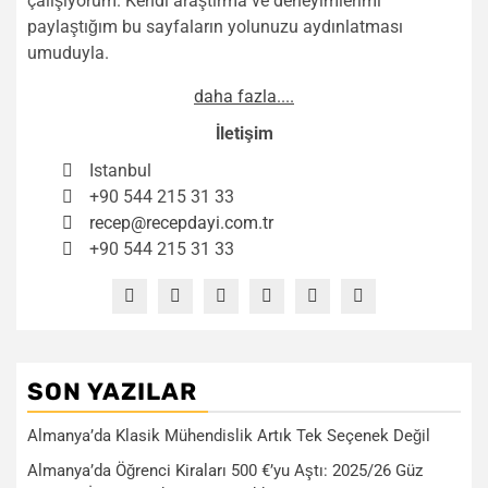
çalışıyorum. Kendi araştırma ve deneyimlerimi
paylaştığım bu sayfaların yolunuzu aydınlatması
umuduyla.
daha fazla....
İletişim
Istanbul
+90 544 215 31 33
recep@recepdayi.com.tr
+90 544 215 31 33
SON YAZILAR
Almanya’da Klasik Mühendislik Artık Tek Seçenek Değil
Almanya’da Öğrenci Kiraları 500 €’yu Aştı: 2025/26 Güz