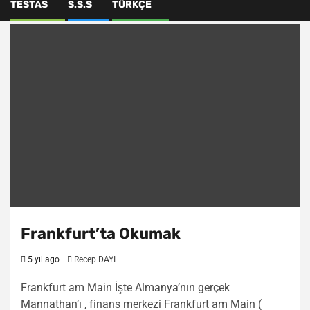
TESTAS
S.S.S
TÜRKÇE
Frankfurt’ta Okumak
5 yıl ago
Recep DAYI
Frankfurt am Main İşte Almanya’nın gerçek
Mannathan’ı , finans merkezi Frankfurt am Main (