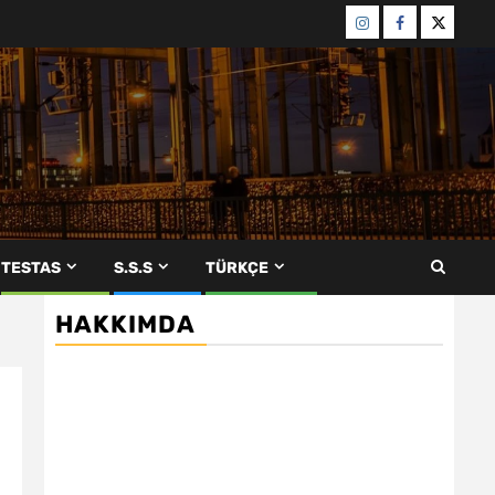
Menü
Menü
Menü
öğesi
öğesi
öğesi
TESTAS
S.S.S
TÜRKÇE
HAKKIMDA