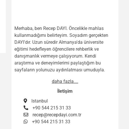
Merhaba, ben Recep DAYI. Öncelikle mahlas
kullanmadığımı belirteyim. Soyadım gerçekten
DAYI'dır. Uzun süredir Almanya'da üniversite
eğitimi hedefleyen öğrencilere rehberlik ve
danışmanlık vermeye çalışıyorum. Kendi
araştırma ve deneyimlerimi paylaştığım bu
sayfaların yolunuzu aydınlatması umuduyla.
daha fazla....
İletişim
Istanbul
+90 544 215 31 33
recep@recepdayi.com.tr
+90 544 215 31 33