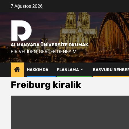
Skip
7 Ağustos 2026
to
content
ALMANYADA ÜNIVERSITE OKUMAK
BIR VELIDEN, GERÇEK DENEYIM.
HAKKIMDA
PLANLAMA
BAŞVURU REHBER
Freiburg kiralik