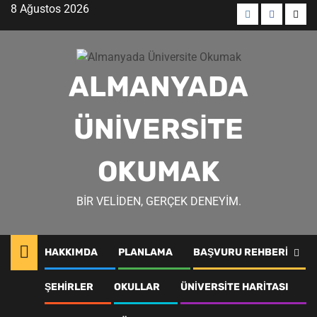
Skip
8 Ağustos 2026
to
Menü
Menü
Men
content
öğesi
öğesi
öğes
ALMANYADA
ÜNIVERSITE
OKUMAK
BIR VELIDEN, GERÇEK DENEYIM.
HAKKIMDA
PLANLAMA
BAŞVURU REHBERI
gottingen ogrencilik
ŞEHIRLER
OKULLAR
ÜNIVERSITE HARITASI