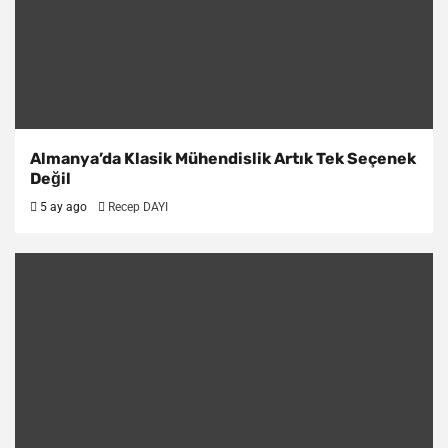
Almanya’da Klasik Mühendislik Artık Tek Seçenek
Değil
5 ay ago
Recep DAYI