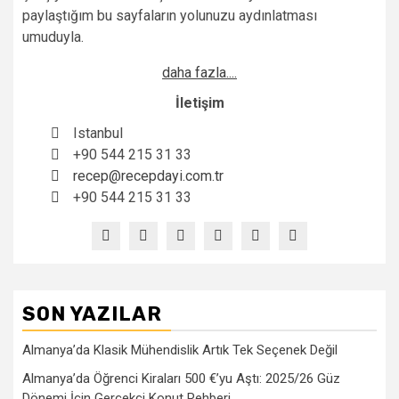
paylaştığım bu sayfaların yolunuzu aydınlatması
umuduyla.
daha fazla....
İletişim
Istanbul
+90 544 215 31 33
recep@recepdayi.com.tr
+90 544 215 31 33
SON YAZILAR
Almanya’da Klasik Mühendislik Artık Tek Seçenek Değil
Almanya’da Öğrenci Kiraları 500 €’yu Aştı: 2025/26 Güz
Dönemi İçin Gerçekçi Konut Rehberi