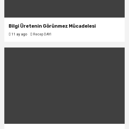
Bilgi Üretenin Görünmez Mücadelesi
11 ay ago
Recep DAYI