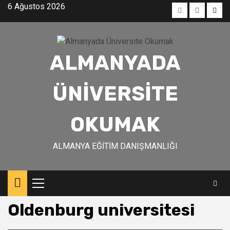
Skip
6 Ağustos 2026
to
Menü
Menü
Men
content
öğesi
öğesi
öğes
ALMANYADA
ÜNIVERSITE
OKUMAK
ALMANYA EĞITIM DANIŞMANLIĞI
Primary
Menu
Oldenburg universitesi