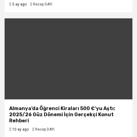
5 ay ago
Recep DAYI
Almanya’da Öğrenci Kiraları 500 €’yu Aştı:
2025/26 Güz Dönemi İçin Gerçekçi Konut
Rehberi
10 ay ago
Recep DAYI