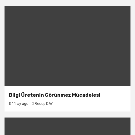
Bilgi Üretenin Görünmez Mücadelesi
11 ay ago
Recep DAYI