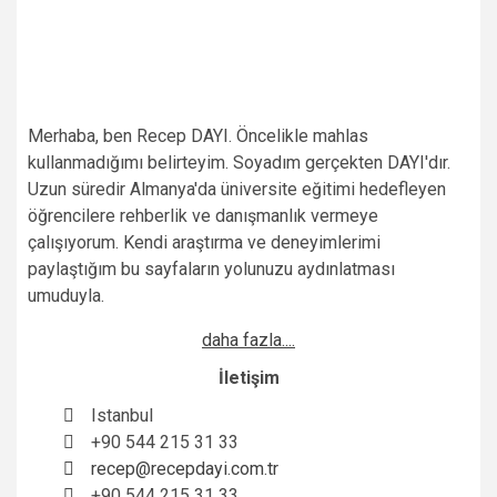
Merhaba, ben Recep DAYI. Öncelikle mahlas
kullanmadığımı belirteyim. Soyadım gerçekten DAYI'dır.
Uzun süredir Almanya'da üniversite eğitimi hedefleyen
öğrencilere rehberlik ve danışmanlık vermeye
çalışıyorum. Kendi araştırma ve deneyimlerimi
paylaştığım bu sayfaların yolunuzu aydınlatması
umuduyla.
daha fazla....
İletişim
Istanbul
+90 544 215 31 33
recep@recepdayi.com.tr
+90 544 215 31 33