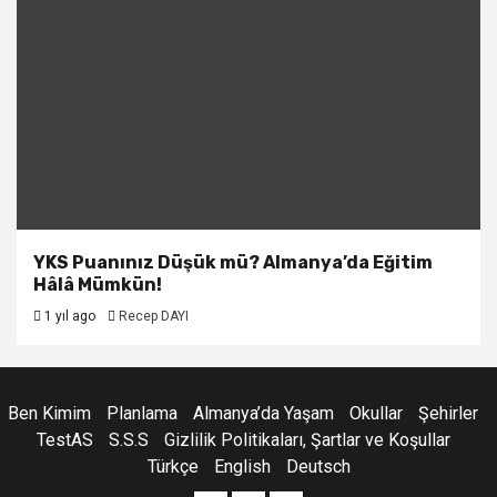
YKS Puanınız Düşük mü? Almanya’da Eğitim
Hâlâ Mümkün!
1 yıl ago
Recep DAYI
Ben Kimim
Planlama
Almanya’da Yaşam
Okullar
Şehirler
TestAS
S.S.S
Gizlilik Politikaları, Şartlar ve Koşullar
Türkçe
English
Deutsch