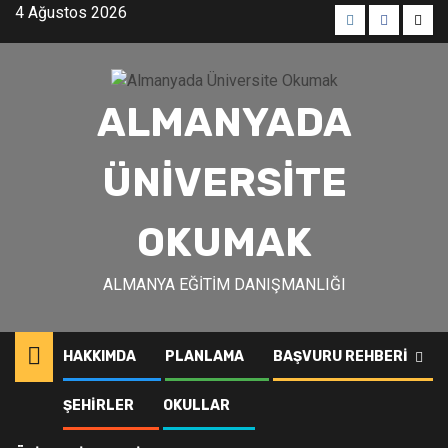
Skip
4 Ağustos 2026
to
Menü
Menü
Men
content
öğesi
öğesi
öğes
ALMANYADA
ÜNIVERSITE
OKUMAK
ALMANYA EĞITIM DANIŞMANLIĞI
HAKKIMDA
PLANLAMA
BAŞVURU REHBERI
Bayreuth
ŞEHIRLER
OKULLAR