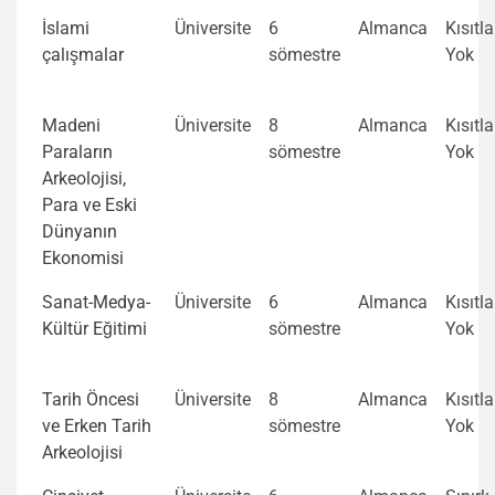
İslami
Üniversite
6
Almanca
Kısıtl
çalışmalar
sömestre
Yok
Madeni
Üniversite
8
Almanca
Kısıtl
Paraların
sömestre
Yok
Arkeolojisi,
Para ve Eski
Dünyanın
Ekonomisi
Sanat-Medya-
Üniversite
6
Almanca
Kısıtl
Kültür Eğitimi
sömestre
Yok
Tarih Öncesi
Üniversite
8
Almanca
Kısıtl
ve Erken Tarih
sömestre
Yok
Arkeolojisi