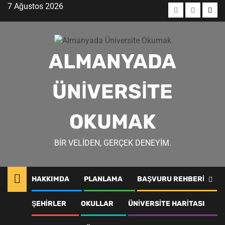
Skip
7 Ağustos 2026
to
Menü
Menü
Men
content
öğesi
öğesi
öğes
ALMANYADA
ÜNIVERSITE
OKUMAK
BIR VELIDEN, GERÇEK DENEYIM.
HAKKIMDA
PLANLAMA
BAŞVURU REHBERI
ŞEHIRLER
OKULLAR
ÜNIVERSITE HARITASI
Frankfurt Üniversitesi