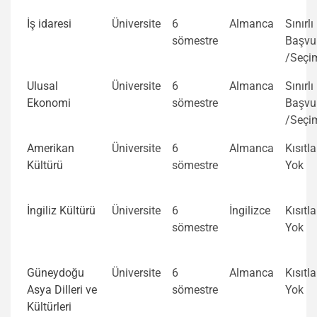
İş idaresi
Üniversite
6
Almanca
Sınırlı
sömestre
Başvu
/Seçi
Ulusal
Üniversite
6
Almanca
Sınırlı
Ekonomi
sömestre
Başvu
/Seçi
Amerikan
Üniversite
6
Almanca
Kısıtl
Kültürü
sömestre
Yok
İngiliz Kültürü
Üniversite
6
İngilizce
Kısıtl
sömestre
Yok
Güneydoğu
Üniversite
6
Almanca
Kısıtl
Asya Dilleri ve
sömestre
Yok
Kültürleri