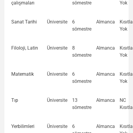
çalışmaları
sömestre
Yok
Sanat Tarihi
Üniversite
6
Almanca
Kısıtl
sömestre
Yok
Filoloji, Latin
Üniversite
8
Almanca
Kısıtl
sömestre
Yok
Matematik
Üniversite
6
Almanca
Kısıtl
sömestre
Yok
Tıp
Üniversite
13
Almanca
NC
sömestre
Kısıtl
Yerbilimleri
Üniversite
6
Almanca
Kısıtl