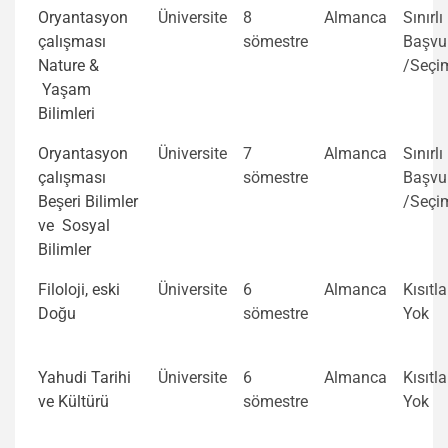
Oryantasyon
Üniversite
8
Almanca
Sınırlı
çalışması
sömestre
Başvu
Nature &
/Seçi
Yaşam
Bilimleri
Oryantasyon
Üniversite
7
Almanca
Sınırlı
çalışması
sömestre
Başvu
Beşeri Bilimler
/Seçi
ve Sosyal
Bilimler
Filoloji, eski
Üniversite
6
Almanca
Kısıtl
Doğu
sömestre
Yok
Yahudi Tarihi
Üniversite
6
Almanca
Kısıtl
ve Kültürü
sömestre
Yok