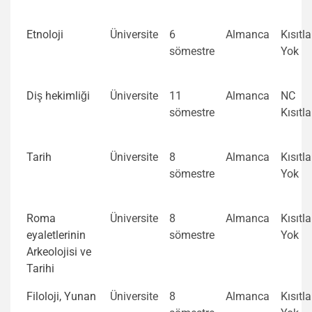
Etnoloji
Üniversite
6
Almanca
Kısıtl
sömestre
Yok
Diş hekimliği
Üniversite
11
Almanca
NC
sömestre
Kısıtl
Tarih
Üniversite
8
Almanca
Kısıtl
sömestre
Yok
Roma
Üniversite
8
Almanca
Kısıtl
eyaletlerinin
sömestre
Yok
Arkeolojisi ve
Tarihi
Filoloji, Yunan
Üniversite
8
Almanca
Kısıtl