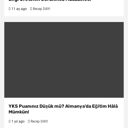
11 ay ago
Recep DAYI
YKS Puanınız Düşük mü? Almanya’da Eğitim Hâlâ
Mümkün!
1 yıl ago
Recep DAYI