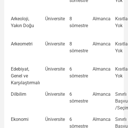
sömestre
Yok
Arkeoloji,
Üniversite
8
Almanca
Kısıtl
Yakın Doğu
sömestre
Yok
Arkeometri
Üniversite
8
Almanca
Kısıtl
sömestre
Yok
Edebiyat,
Üniversite
6
Almanca
Kısıtl
Genel ve
sömestre
Yok
Karşılaştırmalı
Dilbilim
Üniversite
6
Almanca
Sınırlı
sömestre
Başvu
/Seçi
Ekonomi
Üniversite
6
Almanca
Sınırlı
sömestre
Başvu