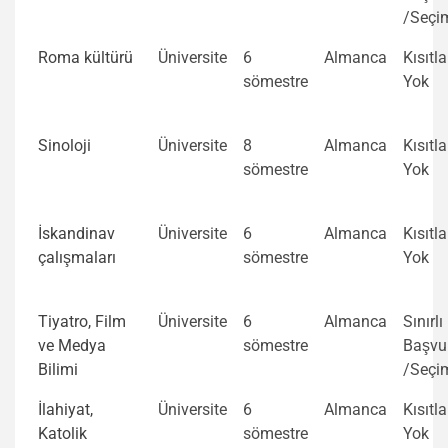
/Seçi
Roma kültürü
Üniversite
6
Almanca
Kısıtl
sömestre
Yok
Sinoloji
Üniversite
8
Almanca
Kısıtl
sömestre
Yok
İskandinav
Üniversite
6
Almanca
Kısıtl
çalışmaları
sömestre
Yok
Tiyatro, Film
Üniversite
6
Almanca
Sınırlı
ve Medya
sömestre
Başvu
Bilimi
/Seçi
İlahiyat,
Üniversite
6
Almanca
Kısıtl
Katolik
sömestre
Yok