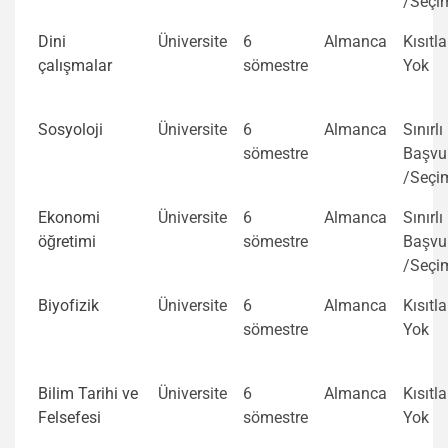
/Seçi
Dini
Üniversite
6
Almanca
Kısıtl
çalışmalar
sömestre
Yok
Sosyoloji
Üniversite
6
Almanca
Sınırlı
sömestre
Başvu
/Seçi
Ekonomi
Üniversite
6
Almanca
Sınırlı
öğretimi
sömestre
Başvu
/Seçi
Biyofizik
Üniversite
6
Almanca
Kısıtl
sömestre
Yok
Bilim Tarihi ve
Üniversite
6
Almanca
Kısıtl
Felsefesi
sömestre
Yok