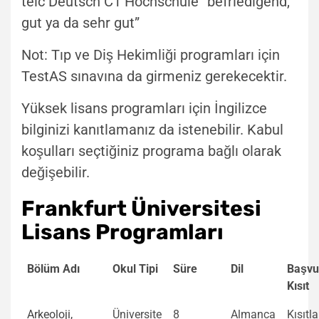
telc Deutsch C1 Hochschule “befriedigend,
gut ya da sehr gut”
Not: Tıp ve Diş Hekimliği programları için
TestAS sınavına da girmeniz gerekecektir.
Yüksek lisans programları için İngilizce
bilginizi kanıtlamanız da istenebilir. Kabul
koşulları seçtiğiniz programa bağlı olarak
değişebilir.
Frankfurt Üniversitesi
Lisans Programları
Bölüm Adı
Okul Tipi
Süre
Dil
Başvu
Kısıt
Arkeoloji,
Üniversite
8
Almanca
Kısıtl