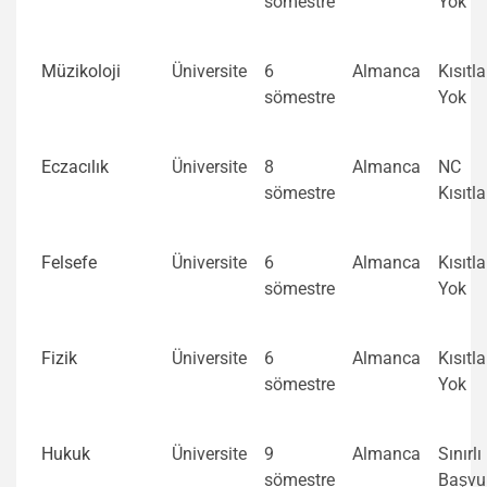
sömestre
Yok
Müzikoloji
Üniversite
6
Almanca
Kısıtl
sömestre
Yok
Eczacılık
Üniversite
8
Almanca
NC
sömestre
Kısıtl
Felsefe
Üniversite
6
Almanca
Kısıtl
sömestre
Yok
Fizik
Üniversite
6
Almanca
Kısıtl
sömestre
Yok
Hukuk
Üniversite
9
Almanca
Sınırlı
sömestre
Başvu