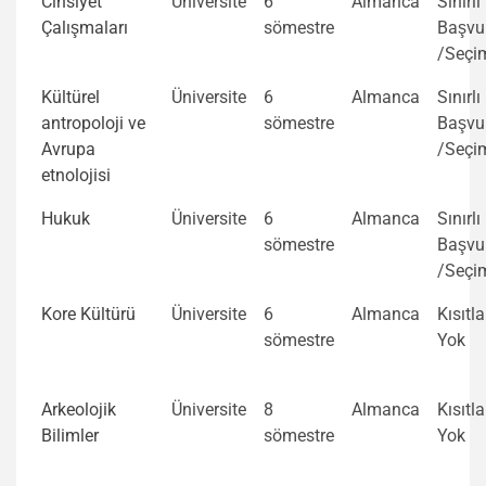
Cinsiyet
Üniversite
6
Almanca
Sınırlı
Çalışmaları
sömestre
Başvu
/Seçi
Kültürel
Üniversite
6
Almanca
Sınırlı
antropoloji ve
sömestre
Başvu
Avrupa
/Seçi
etnolojisi
Hukuk
Üniversite
6
Almanca
Sınırlı
sömestre
Başvu
/Seçi
Kore Kültürü
Üniversite
6
Almanca
Kısıtl
sömestre
Yok
Arkeolojik
Üniversite
8
Almanca
Kısıtl
Bilimler
sömestre
Yok