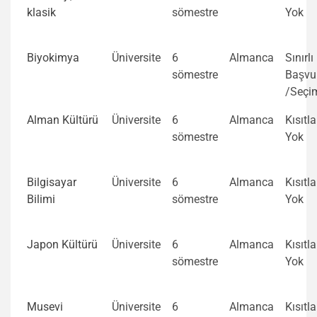
klasik
sömestre
Yok
Biyokimya
Üniversite
6
Almanca
Sınırlı
sömestre
Başvu
/Seçi
Alman Kültürü
Üniversite
6
Almanca
Kısıtl
sömestre
Yok
Bilgisayar
Üniversite
6
Almanca
Kısıtl
Bilimi
sömestre
Yok
Japon Kültürü
Üniversite
6
Almanca
Kısıtl
sömestre
Yok
Musevi
Üniversite
6
Almanca
Kısıtl