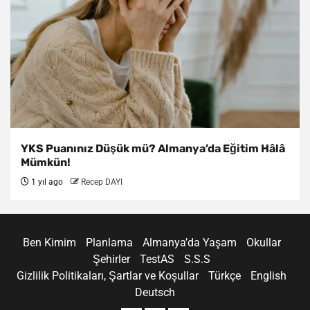
YKS Puanınız Düşük mü? Almanya’da Eğitim Hâlâ
Mümkün!
1 yıl ago
Recep DAYI
Ben Kimim
Planlama
Almanya’da Yaşam
Okullar
Şehirler
TestAS
S.S.S
Gizlilik Politikaları, Şartlar ve Koşullar
Türkçe
English
Deutsch