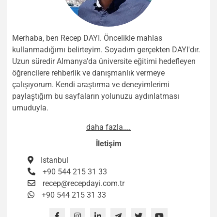
Merhaba, ben Recep DAYI. Öncelikle mahlas
kullanmadığımı belirteyim. Soyadım gerçekten DAYI'dır.
Uzun süredir Almanya'da üniversite eğitimi hedefleyen
öğrencilere rehberlik ve danışmanlık vermeye
çalışıyorum. Kendi araştırma ve deneyimlerimi
paylaştığım bu sayfaların yolunuzu aydınlatması
umuduyla.
daha fazla....
İletişim
Istanbul
+90 544 215 31 33
recep@recepdayi.com.tr
+90 544 215 31 33