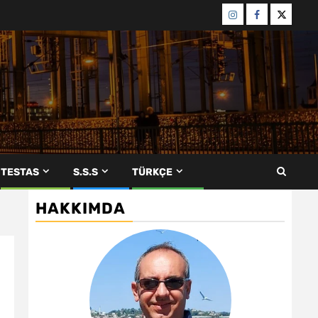
Menü
Menü
Menü
öğesi
öğesi
öğesi
TESTAS
S.S.S
TÜRKÇE
HAKKIMDA