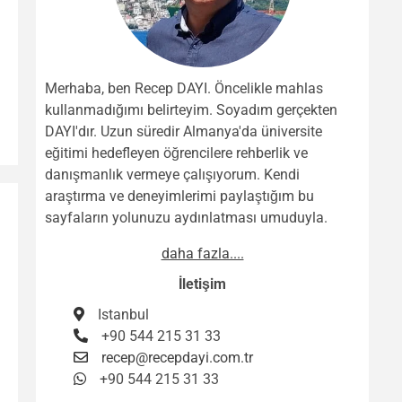
Merhaba, ben Recep DAYI. Öncelikle mahlas
kullanmadığımı belirteyim. Soyadım gerçekten
DAYI'dır. Uzun süredir Almanya'da üniversite
eğitimi hedefleyen öğrencilere rehberlik ve
danışmanlık vermeye çalışıyorum. Kendi
araştırma ve deneyimlerimi paylaştığım bu
sayfaların yolunuzu aydınlatması umuduyla.
daha fazla....
İletişim
Istanbul
+90 544 215 31 33
recep@recepdayi.com.tr
+90 544 215 31 33