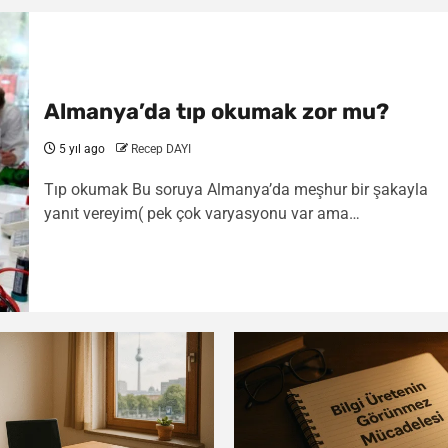
Almanya’da tıp okumak zor mu?
5 yıl ago
Recep DAYI
Tıp okumak Bu soruya Almanya’da meşhur bir şakayla
yanıt vereyim( pek çok varyasyonu var ama…