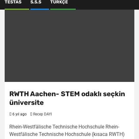
TESTAS
S.S.S
TÜRKÇE
RWTH Aachen- STEM odaklı seçkin
üniversite
6 yıl ago
Recep DAYI
Rhein-Westfälische Technische Hochschule Rhein-
Westfälische Technische Hochschule (kısaca RWTH)