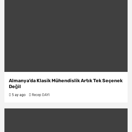
Almanya’da Klasik Mühendislik Artık Tek Seçenek
Değil
5 ay ago
Recep DAYI