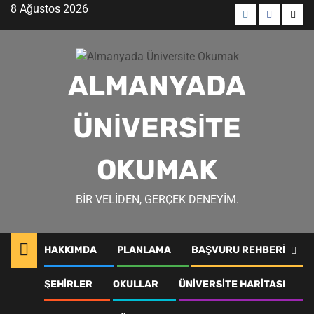
Skip
8 Ağustos 2026
to
Menü
Menü
Men
content
öğesi
öğesi
öğes
ALMANYADA
ÜNIVERSITE
OKUMAK
BIR VELIDEN, GERÇEK DENEYIM.
HAKKIMDA
PLANLAMA
BAŞVURU REHBERI
rwth erbakan
ŞEHIRLER
OKULLAR
ÜNIVERSITE HARITASI