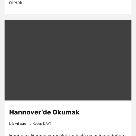
merak…
Hannover’de Okumak
5 yıl ago
Recep DAYI
Hannover Hannover meslek icabıyla en aşina olduğum