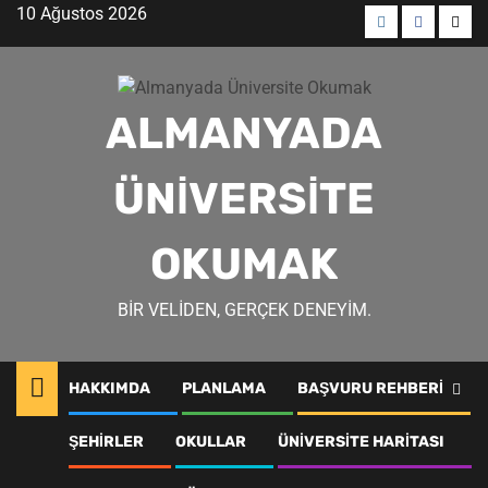
Skip
10 Ağustos 2026
to
Menü
Menü
Men
content
öğesi
öğesi
öğes
ALMANYADA
ÜNIVERSITE
OKUMAK
BIR VELIDEN, GERÇEK DENEYIM.
HAKKIMDA
PLANLAMA
BAŞVURU REHBERI
Almanya başvuru
ŞEHIRLER
OKULLAR
ÜNIVERSITE HARITASI